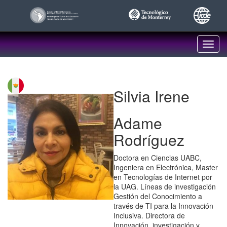
Pasar
al
contenido
principal
Toggl
navig
Silvia Irene
Adame
Rodríguez
Doctora en Ciencias UABC,
Ingeniera en Electrónica, Master
en Tecnologías de Internet por
la UAG. Líneas de investigación
Gestión del Conocimiento a
través de TI para la Innovación
Inclusiva. Directora de
Innovación, investigación y